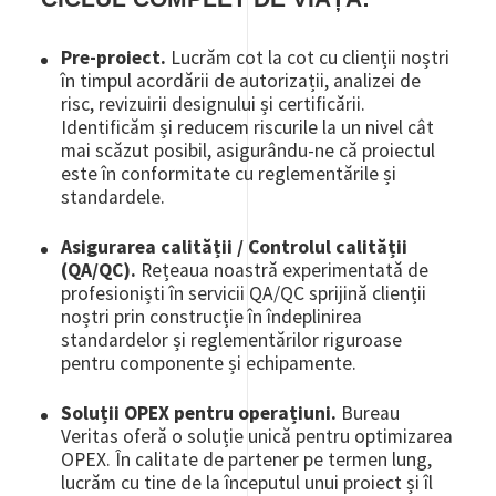
Pre-proiect.
Lucrăm cot la cot cu clienții noștri
în timpul acordării de autorizații, analizei de
risc, revizuirii designului și certificării.
Identificăm și reducem riscurile la un nivel cât
mai scăzut posibil, asigurându-ne că proiectul
este în conformitate cu reglementările și
standardele.
Asigurarea calității / Controlul calității
(QA/QC).
Rețeaua noastră experimentată de
profesioniști în servicii QA/QC sprijină clienții
noștri prin construcție în îndeplinirea
standardelor și reglementărilor riguroase
pentru componente și echipamente.
Soluții OPEX pentru operațiuni.
Bureau
Veritas oferă o soluție unică pentru optimizarea
OPEX. În calitate de partener pe termen lung,
lucrăm cu tine de la începutul unui proiect și îl