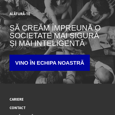
ALĂTURĂ-TE
SĂ CREĂM ÎMPREUNĂ O
SOCIETATE MAI SIGURĂ
ȘI MAI INTELIGENTĂ
VINO ÎN ECHIPA NOASTRĂ
CARIERE
CONTACT