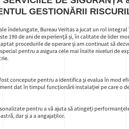
 SERVICIILE DE SIGURANȚĂ &
NTUL GESTIONĂRII RISCURI
sale îndelungate, Bureau Veritas a jucat un rol integral 
te 190 de ani de experiență și, în calitate de lider mon
daptat procedurile de operare și am continuat să dezv
special pentru a asigura cele mai înalte niveluri de ex
trie.
 fost concepute pentru a identifica și evalua în mod efic
ent dat în timpul funcționării instalației pe care o de
rsonalizate pentru a vă ajuta să atingeți performanțel
stră, dar și a a angajaților.