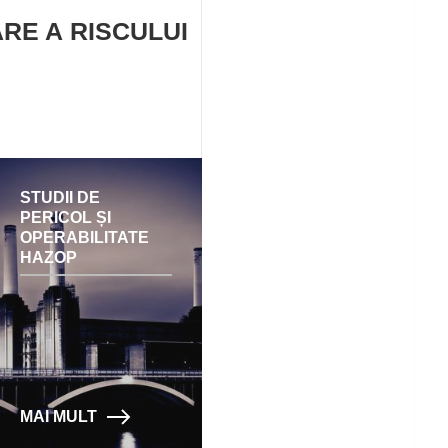
RE A RISCULUI
STUDII DE
PERICOL ȘI
OPERABILITATE
HAZOP
MAI MULT