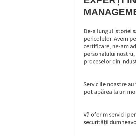
EXPERȚI ÎN
MANAGEME
De-a lungul istoriei 
pericolelor. Avem pes
certificare, ne-am a
personalului nostru, 
proceselor din indus
Serviciile noastre au
pot apărea la un mom
Vă oferim servicii pe
securității dumneavoa