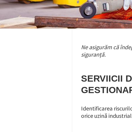
Ne asigurăm că îndepl
siguranță.
SERVIICII
GESTIONAR
Identificarea riscuri
orice uzină industria