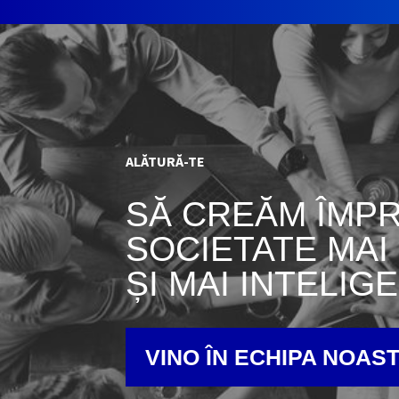
ALĂTURĂ-TE
SĂ CREĂM ÎMP
SOCIETATE MAI
ȘI MAI INTELIG
VINO ÎN ECHIPA NOAS