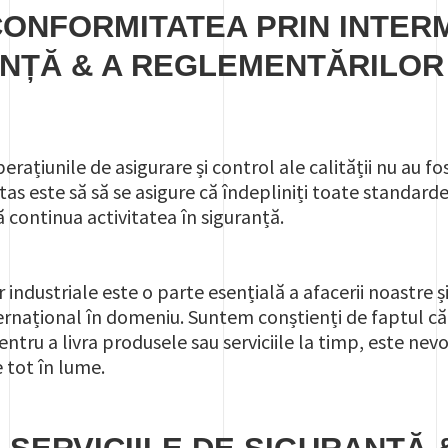
CONFORMITATEA PRIN INTERM
ANȚĂ & A REGLEMENTĂRILO
perațiunile de asigurare și control ale calității nu au
as este să să se asigure că îndepliniți toate standard
 continua activitatea în siguranță.
r industriale este o parte esențială a afacerii noastre
rnațional în domeniu. Suntem conștienți de faptul că 
pentru a livra produsele sau serviciile la timp, este ne
e tot în lume.