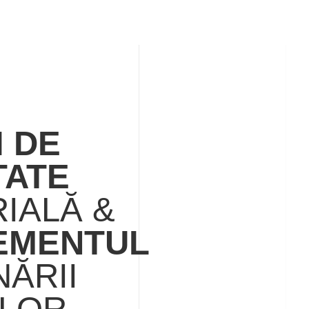
I DE
TATE
IALĂ &
EMENTUL
ĂRII
ILOR