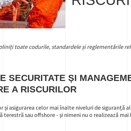
iniți toate codurile, standardele și reglementările rel
 DE SECURITATE ȘI MANAGEM
E A RISCURILOR
lor și asigurarea celor mai înalte niveluri de siguranță
lă terestră sau offshore - și nimeni nu o realizează mai