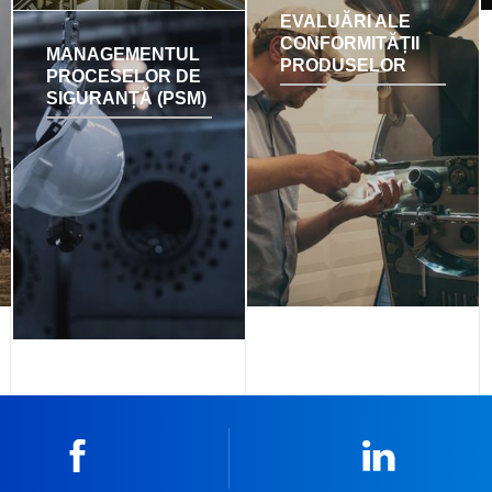
EVALUĂRI ALE
CONFORMITĂȚII
MANAGEMENTUL
PRODUSELOR
PROCESELOR DE
SIGURANȚĂ (PSM)
Facebook
Linkedin