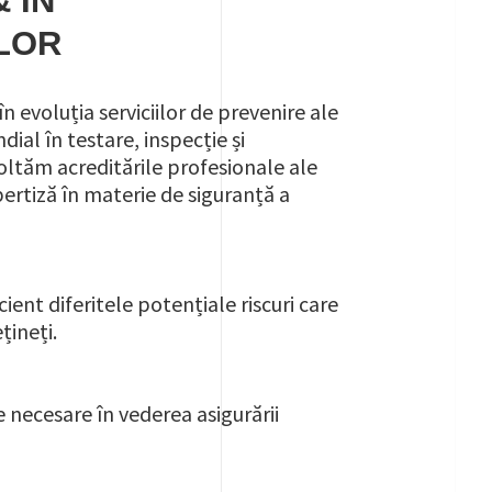
 ÎN
LOR
în evoluția serviciilor de prevenire ale
dial în testare, inspecție și
oltăm acreditările profesionale ale
pertiză în materie de siguranță a
ient diferitele potențiale riscuri care
țineți.
e necesare în vederea asigurării