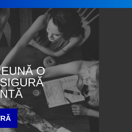
REUNĂ O
 SIGURĂ
ENTĂ
TRĂ