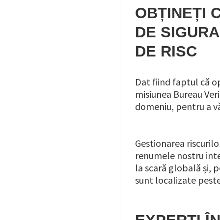
OBȚINEȚI 
DE SIGUR
DE RISC
Dat fiind faptul că o
misiunea Bureau Verit
domeniu, pentru a vă
Gestionarea riscurilo
renumele nostru inte
la scară globală și, 
sunt localizate pest