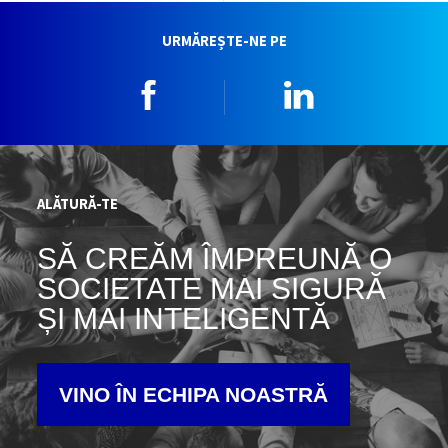
URMĂREȘTE-NE PE
Facebook
Linkedin
ALĂTURĂ-TE
SĂ CREĂM ÎMPREUNĂ O
SOCIETATE MAI SIGURĂ
ȘI MAI INTELIGENTĂ
VINO ÎN ECHIPA NOASTRĂ