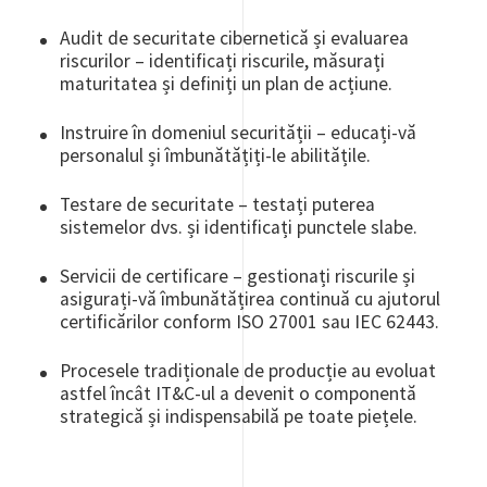
Audit de securitate cibernetică și evaluarea
riscurilor – identificați riscurile, măsurați
maturitatea și definiți un plan de acțiune.
Instruire în domeniul securității – educați-vă
personalul și îmbunătățiți-le abilitățile.
Testare de securitate – testați puterea
sistemelor dvs. și identificați punctele slabe.
Servicii de certificare – gestionați riscurile și
asigurați-vă îmbunătățirea continuă cu ajutorul
certificărilor conform ISO 27001 sau IEC 62443.
Procesele tradiționale de producție au evoluat
astfel încât IT&C-ul a devenit o componentă
strategică și indispensabilă pe toate piețele.