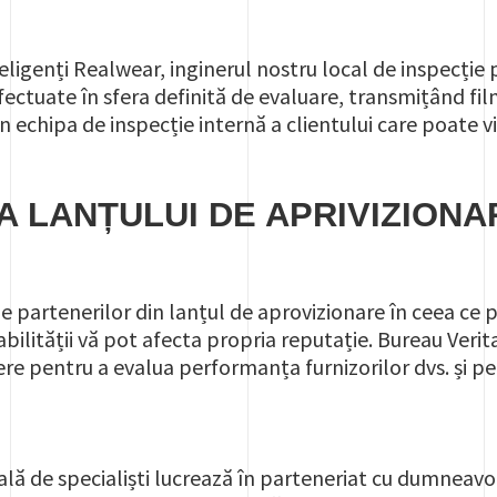
teligenți Realwear, inginerul nostru local de inspecți
efectuate în sfera definită de evaluare, transmițând film
n echipa de inspecție internă a clientului care poate 
 LANȚULUI DE APRIVIZIONA
 partenerilor din lanțul de aprovizionare în ceea ce p
lității vă pot afecta propria reputație. Bureau Veritas
re pentru a evalua performanța furnizorilor dvs. și pen
lă de specialiști lucrează în parteneriat cu dumneavo