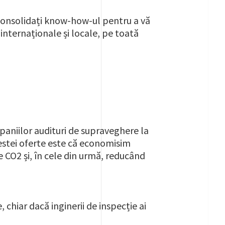
 consolidați know-how-ul pentru a vă
internaționale și locale, pe toată
mpaniilor audituri de supraveghere la
cestei oferte este că economisim
 CO2 și, în cele din urmă, reducând
, chiar dacă inginerii de inspecție ai