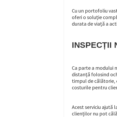
Cu un portofoliu vas
oferi o soluție compl
durata de viață a ac
INSPECȚII
Ca parte a modului no
distanță folosind oc
timpul de călătorie,
costurile pentru clie
Acest serviciu ajută 
clienților nu pot călă