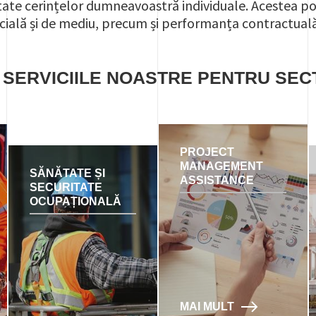
ate cerințelor dumneavoastră individuale. Acestea pot
cială și de mediu, precum și performanța contractuală
 SERVICIILE NOASTRE PENTRU SE
PROJECT
MANAGEMENT
SĂNĂTATE ȘI
ASSISTANCE
SECURITATE
OCUPAȚIONALĂ
MAI MULT