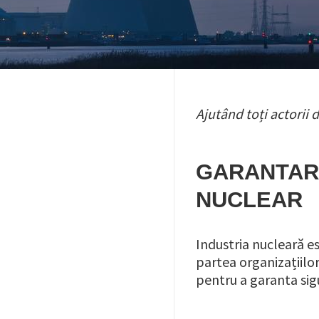
Ajutând toți actorii
GARANTARE
NUCLEAR
Industria nucleară es
partea organizațiil
pentru a garanta sigur