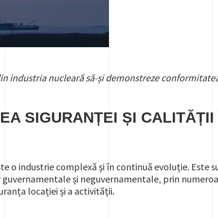
 din industria nucleară să-și demonstreze conformitate
A SIGURANȚEI ȘI CALITĂȚII
te o industrie complexă și în continuă evoluție. Este su
or guvernamentale și neguvernamentale, prin numeroas
anța locației și a activității.