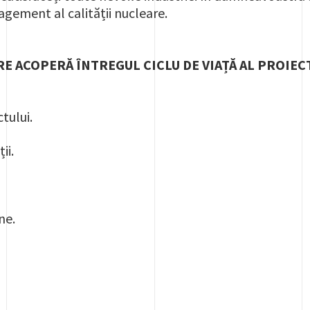
agement al calității nucleare.
RE ACOPERĂ ÎNTREGUL CICLU DE VIAȚĂ AL PROIEC
tului.
ii.
ne.