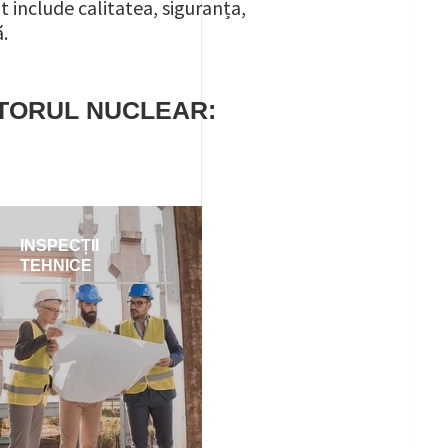
 include calitatea, siguranța,
.
CTORUL NUCLEAR:
INSPECȚII
TEHNICE