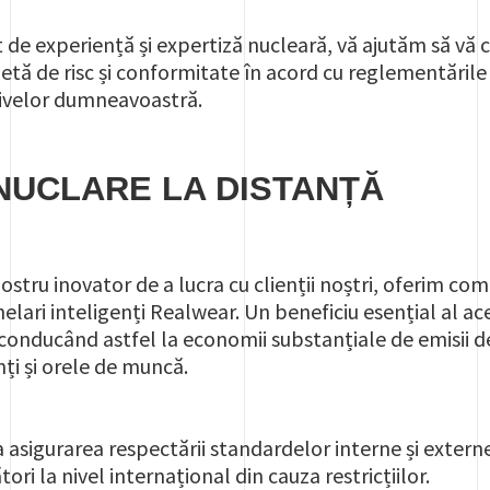
t de experiență și expertiză nucleară, vă ajutăm să vă
etă de risc și conformitate în acord cu reglementările 
tivelor dumneavoastră.
 NUCLARE LA DISTANȚĂ
stru inovator de a lucra cu clienții noștri, oferim co
helari inteligenți Realwear. Un beneficiu esențial al a
 conducând astfel la economii substanțiale de emisii de
nți și orele de muncă.
la asigurarea respectării standardelor interne și externe
tori la nivel internațional din cauza restricțiilor.