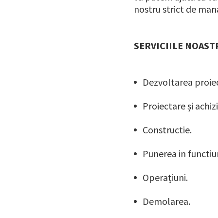
nostru strict de man
SERVICIILE NOAST
Dezvoltarea proiec
Proiectare și achiziț
Constructie.
Punerea in functiu
Operațiuni.
Demolarea.