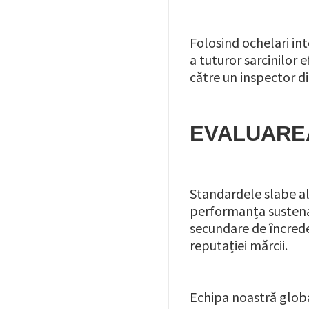
Folosind ochelari in
a tuturor sarcinilor 
către un inspector di
EVALUAREA
Standardele slabe ale
performanța sustenabi
secundare de încrede
reputației mărcii.
Echipa noastră globa