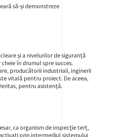
cleară să-și demonstreze
leare și a nivelurilor de siguranță
 cheie în drumul spre succes.
, producătorii industriali, inginerii
este vitală pentru proiect. De aceea,
eritas, pentru asistență.
esar, ca organism de inspecție terț,
activați prin intermediul sistemului