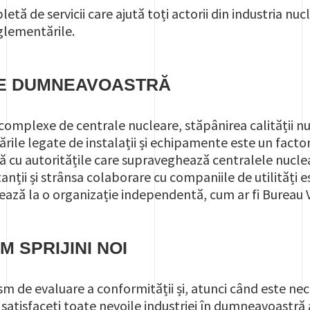
tă de servicii care ajută toți actorii din industria nu
glementările.
E DUMNEAVOASTRĂ
 complexe de centrale nucleare, stăpânirea calității nuc
rile legate de instalații și echipamente este un factor
 cu autoritățile care supraveghează centralele nucleare
tanții și strânsa colaborare cu companiile de utilități 
ează la o organizație independentă, cum ar fi Bureau V
 SPRIJINI NOI
sm de evaluare a conformității și, atunci când este nec
satisfaceți toate nevoile industriei în dumneavoastră 