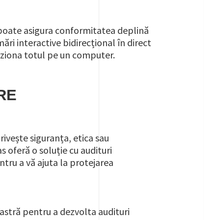
e poate asigura conformitatea deplină
ări interactive bidirecțional în direct
viziona totul pe un computer.
RE
rivește siguranța, etica sau
 oferă o soluție cu audituri
tru a vă ajuta la protejarea
astră pentru a dezvolta audituri