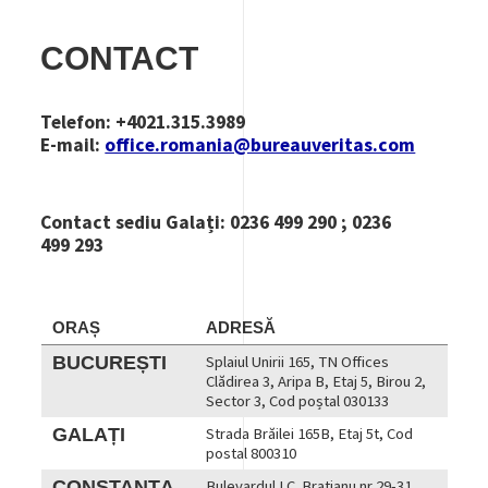
CONTACT
Telefon:
+4021.315.3989
E-mail:
office.romania@bureauveritas.com
Contact sediu Galați: 0236 499 290 ; 0236
499 293
ORAȘ
ADRESĂ
BUCUREȘTI
Splaiul Unirii 165, TN Offices
Clădirea 3, Aripa B, Etaj 5, Birou 2,
Sector 3, Cod poștal
030133
GALAȚI
Strada Brăilei 165B, Etaj 5t, Cod
postal 800310
CONSTANȚA
Bulevardul I.C. Bratianu nr 29-31,