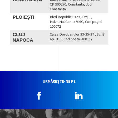
CP 900270, Constanța, Jud.
Constanța
PLOIEȘTI
Blvd Republicii 329 , Etaj 1,
Industrial Conex VMC, Cod poștal
100072
CLUJ
Calea Dorobanților 33-35-37 , Sc. B,
Ap. B15, Cod poștal 400117
NAPOCA
URMĂREȘTE-NE PE
Facebook
Linkedin