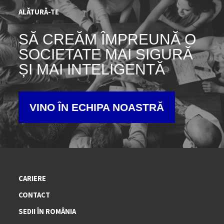
ALĂTURĂ-TE
SĂ CREĂM ÎMPREUNĂ O
SOCIETATE MAI SIGURĂ
ȘI MAI INTELIGENTĂ
VINO ÎN ECHIPA NOASTRĂ
CARIERE
CONTACT
SEDII ÎN ROMÂNIA