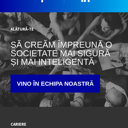
ALĂTURĂ-TE
SĂ CREĂM ÎMPREUNĂ O
SOCIETATE MAI SIGURĂ
ȘI MAI INTELIGENTĂ
VINO ÎN ECHIPA NOASTRĂ
CARIERE