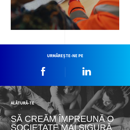
URMĂREȘTE-NE PE
Facebook
Linkedin
ALĂTURĂ-TE
SĂ CREĂM ÎMPREUNĂ O
SOCIETATE MAI SIGURĂ