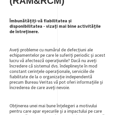
(RAM&RCM)
Îmbunătățiți-vă fiabilitatea și
disponibilitatea - vizați mai bine activitățile
de întreținere.
Aveți probleme cu numărul de defecțiuni ale
echipamentelor pe care le suferiți periodic și acest
lucru vă afectează operațiunile? Dacă nu aveți
încredere că sistemul dvs. îndeplinește în mod
constant cerințele operaționale, serviciile de
fiabilitate de la o organizație independentă
precum Bureau Veritas vă pot oferi informațiile și
încrederea de care aveți nevoie.
Obținerea unei mai bune înțelegeri a motivului
pentru care apar eșecurile și a impactului pe care