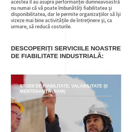
acestea îl au asupra performanței dumneavoastră
nu numai că vă poate îmbunătăți fiabilitatea și
disponibilitatea, dar le permite organizațiilor să își
vizeze mai bine activitățile de întreținere și, ca
urmare, să reducă costurile.
DESCOPERIȚI SERVICIILE NOASTRE
DE FIABILITATE INDUSTRIALĂ:
STUDII DE FIABILITATE, VALABILITATE ȘI
MENTENANȚĂ (RAM)