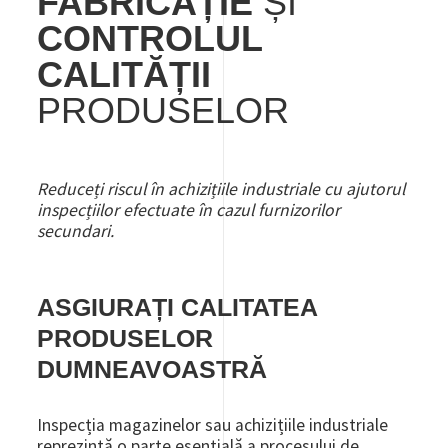
FABRICAȚIE
ȘI
CONTROLUL
CALITĂȚII
PRODUSELOR
Reduceți riscul în achizițiile industriale cu ajutorul
inspecțiilor efectuate în cazul furnizorilor
secundari.
ASGIURAȚI CALITATEA
PRODUSELOR
DUMNEAVOASTRĂ
Inspecția magazinelor sau achizițiile industriale
reprezintă o parte esențială a procesului de