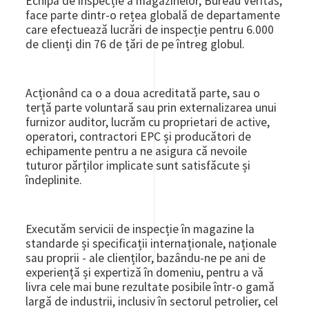
Echipa de inspecție a magazinelor, Bureau Veritas,
face parte dintr-o rețea globală de departamente
care efectuează lucrări de inspecție pentru 6.000
de clienți din 76 de țări de pe întreg globul.
Acționând ca o a doua acreditată parte, sau o
terță parte voluntară sau prin externalizarea unui
furnizor auditor, lucrăm cu proprietari de active,
operatori, contractori EPC și producători de
echipamente pentru a ne asigura că nevoile
tuturor părților implicate sunt satisfăcute și
îndeplinite.
Executăm servicii de inspecție în magazine la
standarde și specificații internaționale, naționale
sau proprii - ale clienților, bazându-ne pe ani de
experiență și expertiză în domeniu, pentru a vă
livra cele mai bune rezultate posibile într-o gamă
largă de industrii, inclusiv în sectorul petrolier, cel