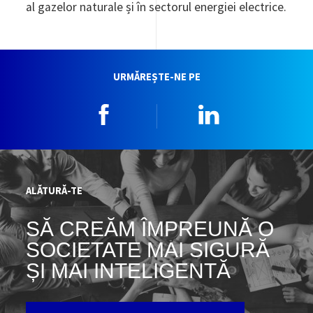
al gazelor naturale și în sectorul energiei electrice.
URMĂREȘTE-NE PE
Facebook
Linkedin
ALĂTURĂ-TE
SĂ CREĂM ÎMPREUNĂ O
SOCIETATE MAI SIGURĂ
ȘI MAI INTELIGENTĂ