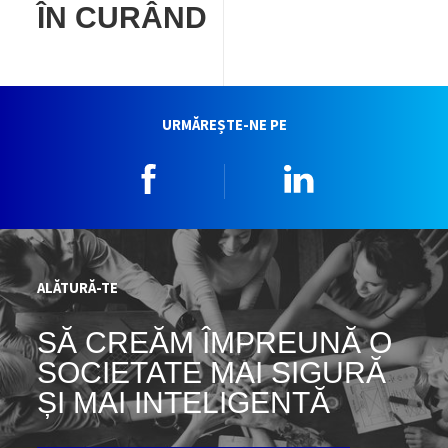
ÎN CURÂND
URMĂREȘTE-NE PE
Facebook
Linkedin
ALĂTURĂ-TE
SĂ CREĂM ÎMPREUNĂ O
SOCIETATE MAI SIGURĂ
ȘI MAI INTELIGENTĂ