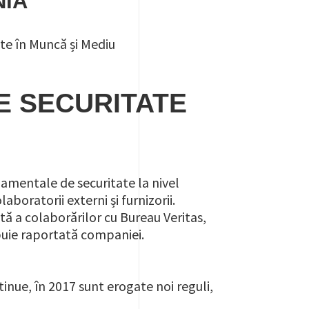
NIA
tate în Muncă și Mediu
 SECURITATE
damentale de securitate la nivel
aboratorii externi și furnizorii.
ă a colaborărilor cu Bureau Veritas,
buie raportată companiei.
inue, în 2017 sunt erogate noi reguli,