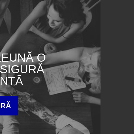
REUNĂ O
 SIGURĂ
ENTĂ
TRĂ