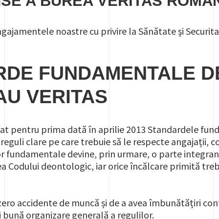
HSE A BUREA VERITAS ROMÂ
și angajamentele noastre cu privire la Sănătate şi Securi
RDE FUNDAMENTALE DE
AU VERITAS
sat pentru prima dată în aprilie 2013 Standardele fun
eguli clare pe care trebuie să le respecte angajații, col
r fundamentale devine, prin urmare, o parte integrant
a Codului deontologic, iar orice încălcare primită tre
zero accidente de muncă și de a avea îmbunătățiri cont
i bună organizare generală a regulilor.