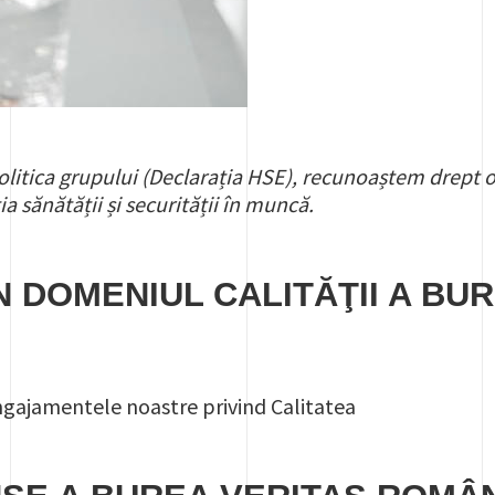
olitica grupului (Declarația HSE), recunoaștem drept ob
ia sănătății și securității în muncă.
ÎN DOMENIUL CALITĂŢII A BU
și angajamentele noastre privind Calitatea