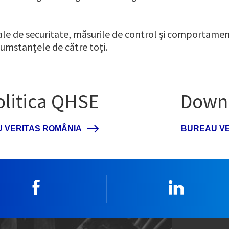
e de securitate, măsurile de control și comportament
cumstanțele de către toți.
olitica QHSE
Downl
U VERITAS ROMÂNIA
BUREAU VE
Facebook
Linkedin