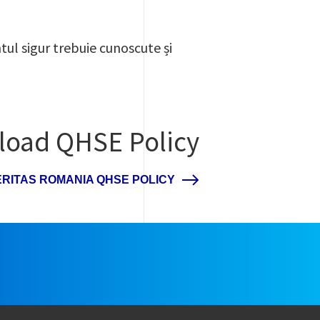
ul sigur trebuie cunoscute și
oad QHSE Policy
RITAS ROMANIA QHSE POLICY