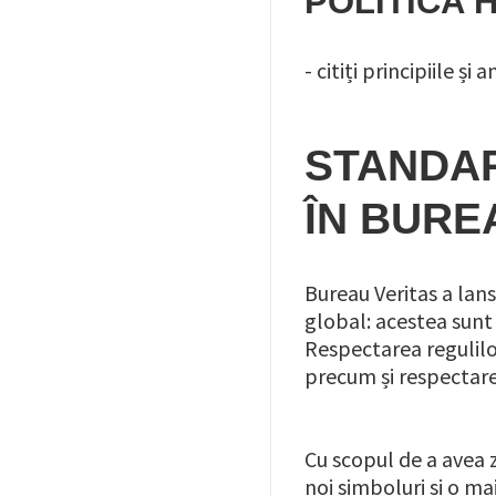
POLITICA 
- citiți principiile 
STANDA
ÎN BURE
Bureau Veritas a lan
global: acestea sunt r
Respectarea regulilo
precum și respectare
Cu scopul de a avea 
noi simboluri și o ma