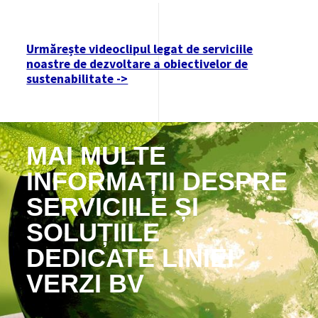
Urmărește videoclipul legat de serviciile
noastre de dezvoltare a obiectivelor de
sustenabilitate ->
MAI MULTE
INFORMAȚII DESPRE
SERVICIILE ȘI
SOLUȚIILE
DEDICATE LINIEI
VERZI BV