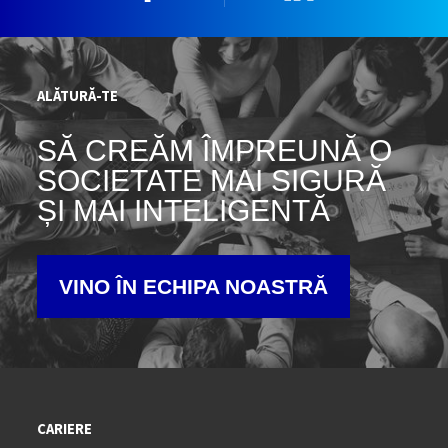
ALĂTURĂ-TE
SĂ CREĂM ÎMPREUNĂ O
SOCIETATE MAI SIGURĂ
ȘI MAI INTELIGENTĂ
VINO ÎN ECHIPA NOASTRĂ
CARIERE