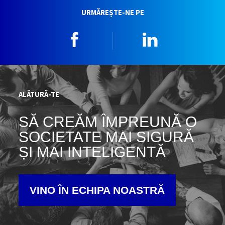
URMĂREȘTE-NE PE
Facebook
Linkedin
ALĂTURĂ-TE
SĂ CREĂM ÎMPREUNĂ O
SOCIETATE MAI SIGURĂ
ȘI MAI INTELIGENTĂ
VINO ÎN ECHIPA NOASTRĂ