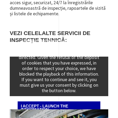
acces sigur, securizat, 24/7 la înregistrările
dumneavoastră de inspecție, rapoartele de vizită
și listele de echipamente.
VEZI CELELALTE SERVICII DE
INSPECȚIE TEHNICĂ:
Viewing this information may result in
cookies being placed by the vendor of the
data platform to which you will be
directed. Given the refusal of the deposit
of cookies that you have expressed, in
order to respect your choice, we have
blocked the playback of this information.
If you want to continue and see it, you
must give us your consent by clicking on
the button below.
I ACCEPT - LAUNCH THE
INFORMATION