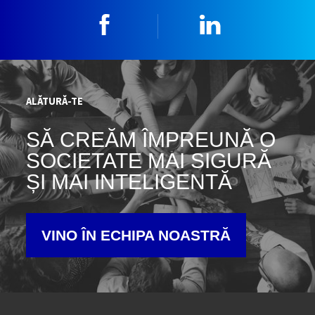
Facebook
Linkedin
ALĂTURĂ-TE
SĂ CREĂM ÎMPREUNĂ O
SOCIETATE MAI SIGURĂ
ȘI MAI INTELIGENTĂ
VINO ÎN ECHIPA NOASTRĂ