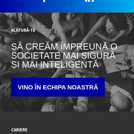
ALĂTURĂ-TE
SĂ CREĂM ÎMPREUNĂ O
SOCIETATE MAI SIGURĂ
ȘI MAI INTELIGENTĂ
VINO ÎN ECHIPA NOASTRĂ
CARIERE